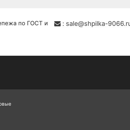
епежа по ГОСТ и
:
sale@shpilka-9066.r
овые