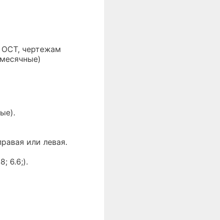
 ОСТ, чертежам
емесячные)
ые).
равая или левая.
 6.6;).