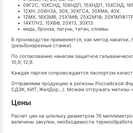
09Г2С, 10ХСНД, 10ХНДП, 15ХНДП, 15ХСНД, 16Г
12ХН, 20ХН3А, 30Х, 30ХГСА, 30ХМА, 40Х.
12МХ, 18Х3МВ, 25Х1МФ, 25Х2М1Ф, 20Х1М1Ф1ТР
14Х17Н2, 15ХВФ, 20Х13, 30Х13.
медь, бронза, латунь, титан, сплавы.
В производстве применяется, как метод накатки, 
(резьбонарезные станки).
По согласованию нанесем защитное гальваническое
10,9; 12,9.
Каждая партия сопровождается паспортом качеств
Отправляем продукцию в регионы Российской Фед
СДЭК, КИТ, ЖелДор…). Можем отгружать метизы ча
Цены
Расчет цен на шпильку диаметром 76 миллиметров
величины закупки, необходимости термообработки