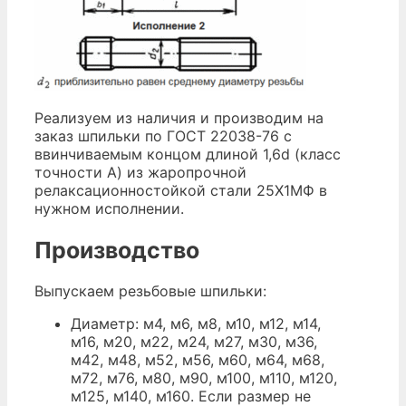
Реализуем из наличия и производим на
заказ шпильки по ГОСТ 22038-76 с
ввинчиваемым концом длиной 1,6d (класс
точности А) из жаропрочной
релаксационностойкой стали 25Х1МФ в
нужном исполнении.
Производство
Выпускаем резьбовые шпильки:
Диаметр: м4, м6, м8, м10, м12, м14,
м16, м20, м22, м24, м27, м30, м36,
м42, м48, м52, м56, м60, м64, м68,
м72, м76, м80, м90, м100, м110, м120,
м125, м140, м160. Если размер не