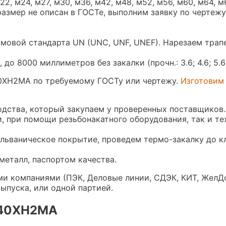
м22, м24, м27, м30, м36, м42, м48, м52, м56, м60, м64, м
и размер не описан в ГОСТе, выполним заявку по чертежу
юймовой стандарта UN (UNC, UNF, UNEF). Нарезаем тра
 8000 миллиметров без закалки (прочн.: 3.6; 4.6; 5.6; 
40ХН2МА по требуемому ГОСТу или чертежу.
Изготовим
одства, который закупаем у проверенных поставщиков.
и, при помощи резьбонакатного оборудования, так и те
льваническое покрытие, проведем термо-закалку до к
еталл, паспортом качества.
и компаниями (ПЭК, Деловые линии, СДЭК, КИТ, ЖелДо
ыпуска, или одной партией.
 40ХН2МА