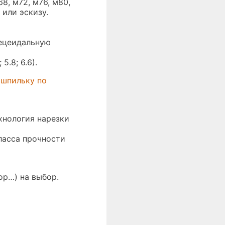
68, м72, м76, м80,
 или эскизу.
пецеидальную
5.8; 6.6).
 шпильку по
хнология нарезки
ласса прочности
р…) на выбор.