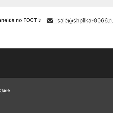
епежа по ГОСТ и
:
sale@shpilka-9066.r
овые