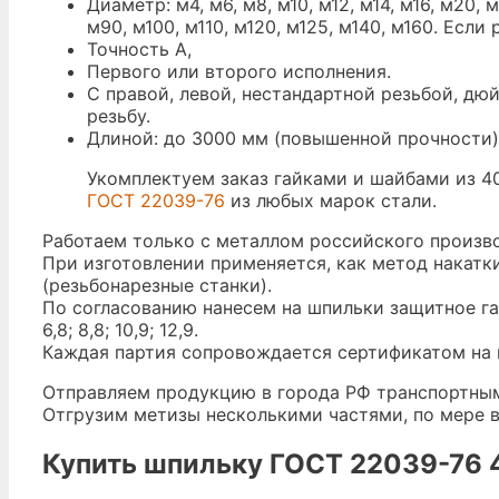
Диаметр: м4, м6, м8, м10, м12, м14, м16, м20, 
м90, м100, м110, м120, м125, м140, м160. Есл
Точность A,
Первого или второго исполнения.
С правой, левой, нестандартной резьбой, д
резьбу.
Длиной: до 3000 мм (повышенной прочности), до
Укомплектуем заказ гайками и шайбами из 
ГОСТ 22039-76
из любых марок стали.
Работаем только с металлом российского произв
При изготовлении применяется, как метод накатк
(резьбонарезные станки).
По согласованию нанесем на шпильки защитное га
6,8; 8,8; 10,9; 12,9.
Каждая партия сопровождается сертификатом на м
Отправляем продукцию в города РФ транспортным
Отгрузим метизы несколькими частями, по мере в
Купить шпильку ГОСТ 22039-76