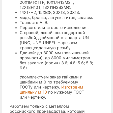
20Х1М1Ф1ТР, 10Х17Н13М2Т,
12Х18Н10Т, 13Х11Н2В2МФ.
14Х17Н2, 15ХВФ, 20Х13, 30Х13.
медь, бронза, латунь, титан, сплавы.
Точность A, B.
Первого или второго исполнения.
С правой, левой, нестандартной
резьбой, дюймовой стандарта UN
(UNC, UNF, UNEF). Нарезаем
трапецеидальную резьбу.
Длиной: до 3000 мм (повышенной
прочности), до 8000 миллиметров
без закалки (прочн.: 3.6; 4.6; 5.6; 5.8;
6.6).
Укомплектуем заказ гайками и
шайбами м10 по требуемому
ГОСТу или чертежу.
Изготовим
шпильку м110
по нужному ГОСТ
или чертежу.
Работаем только с металлом
российского производства, который