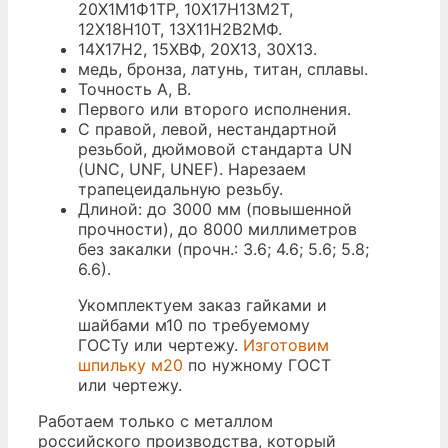
20Х1М1Ф1ТР, 10Х17Н13М2Т,
12Х18Н10Т, 13Х11Н2В2МФ.
14Х17Н2, 15ХВФ, 20Х13, 30Х13.
медь, бронза, латунь, титан, сплавы.
Точность A, B.
Первого или второго исполнения.
С правой, левой, нестандартной
резьбой, дюймовой стандарта UN
(UNC, UNF, UNEF). Нарезаем
трапецеидальную резьбу.
Длиной: до 3000 мм (повышенной
прочности), до 8000 миллиметров
без закалки (прочн.: 3.6; 4.6; 5.6; 5.8;
6.6).
Укомплектуем заказ гайками и
шайбами м10 по требуемому
ГОСТу или чертежу.
Изготовим
шпильку м20
по нужному ГОСТ
или чертежу.
Работаем только с металлом
российского производства, который