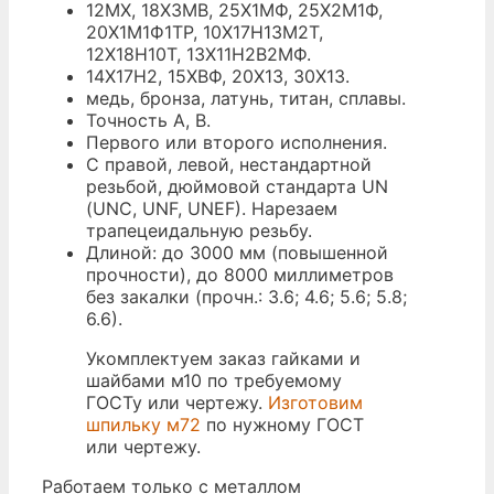
12МХ, 18Х3МВ, 25Х1МФ, 25Х2М1Ф,
20Х1М1Ф1ТР, 10Х17Н13М2Т,
12Х18Н10Т, 13Х11Н2В2МФ.
14Х17Н2, 15ХВФ, 20Х13, 30Х13.
медь, бронза, латунь, титан, сплавы.
Точность A, B.
Первого или второго исполнения.
С правой, левой, нестандартной
резьбой, дюймовой стандарта UN
(UNC, UNF, UNEF). Нарезаем
трапецеидальную резьбу.
Длиной: до 3000 мм (повышенной
прочности), до 8000 миллиметров
без закалки (прочн.: 3.6; 4.6; 5.6; 5.8;
6.6).
Укомплектуем заказ гайками и
шайбами м10 по требуемому
ГОСТу или чертежу.
Изготовим
шпильку м72
по нужному ГОСТ
или чертежу.
Работаем только с металлом