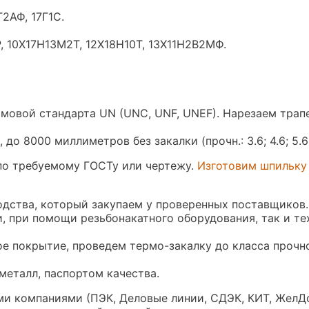
2АФ, 17Г1С.
, 10Х17Н13М2Т, 12Х18Н10Т, 13Х11Н2В2МФ.
юймовой стандарта UN (UNC, UNF, UNEF). Нарезаем тра
 8000 миллиметров без закалки (прочн.: 3.6; 4.6; 5.6; 
по требуемому ГОСТу или чертежу.
Изготовим шпильку
одства, который закупаем у проверенных поставщиков.
и, при помощи резьбонакатного оборудования, так и те
 покрытие, проведем термо-закалку до класса прочност
еталл, паспортом качества.
и компаниями (ПЭК, Деловые линии, СДЭК, КИТ, ЖелДо