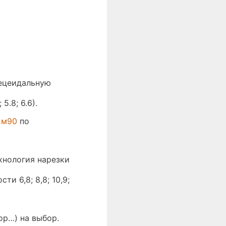
пецеидальную
5.8; 6.6).
 м90
по
хнология нарезки
и 6,8; 8,8; 10,9;
р…) на выбор.