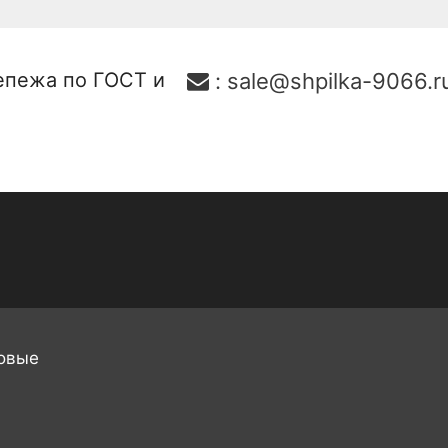
епежа по ГОСТ и
:
sale@shpilka-9066.r
овые