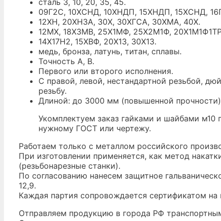
сталь 3, 10, 20, 35, 45.
09Г2С, 10ХСНД, 10ХНДП, 15ХНДП, 15ХСНД, 16Г
12ХН, 20ХН3А, 30Х, 30ХГСА, 30ХМА, 40Х.
12МХ, 18Х3МВ, 25Х1МФ, 25Х2М1Ф, 20Х1М1Ф1ТР
14Х17Н2, 15ХВФ, 20Х13, 30Х13.
медь, бронза, латунь, титан, сплавы.
Точность A, B.
Первого или второго исполнения.
С правой, левой, нестандартной резьбой, д
резьбу.
Длиной: до 3000 мм (повышенной прочности), до
Укомплектуем заказ гайками и шайбами м10 
нужному ГОСТ или чертежу.
Работаем только с металлом российского произв
При изготовлении применяется, как метод накатк
(резьбонарезные станки).
По согласованию нанесем защитное гальваническое
12,9.
Каждая партия сопровождается сертификатом на м
Отправляем продукцию в города РФ транспортным